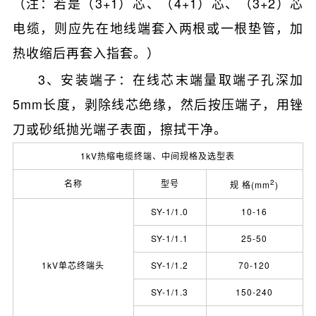
（注：若是（3+1）芯、（4+1）芯、（3+2）芯
电缆，则应先在地线端套入两根或一根垫管，加
热收缩后再套入指套。）
3、安装端子：在线芯末端量取端子孔深加
5mm长度，剥除线芯绝缘，然后按压端子，用锉
刀或砂纸抛光端子表面，擦拭干净。
1kV热缩电缆终端、中间规格及选型表
名称
型号
2
规 格(mm
)
SY-1/1.0
10-16
SY-1/1.1
25-50
1kV单芯终端头
SY-1/1.2
70-120
SY-1/1.3
150-240